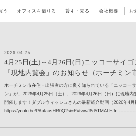
買う
オフィスを借りる
貸す・売る
会社概要
お
2026.04.25
4月25日(土)～4月26日(日)ニッコーサイ
「現地内覧会」のお知らせ（ホーチミン
ホーチミン市在住・出張者の方に良く知られている「ニッコー
ン」が、2026年4月25日（土）、2026年4月26日（日）に現地
開催します！ダブルウィッシュさんの最新紹介動画（2026年4月
https://youtu.be/PAuIausHR0Q?si=FVrwwJ8d5TMALHJr -------------
------------------------------------詳細情報:本施設は長期滞在に最適
ッドルーム（82〜122㎡）を備えており、ホテルならではのホス