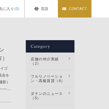
気に入り
(0)
言語
CONTACT
Category
ゴン
市）
店舗の仲介実績
（2）
サイゴ
内覧会を
フルリノベーショ
ン・高級賃貸（6）
撮影）
-------
ダナンのニュース
な1〜3ベ
（5）
ピタリ