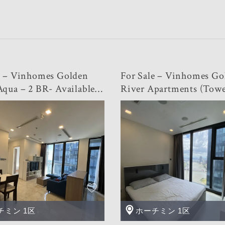
e – Vinhomes Golden
For Sale – Vinhomes Go
- Available
River Apartments (Towe
st Price
-2BR – 43rd Floor- Nice
チミン 1区
ホーチミン 1区