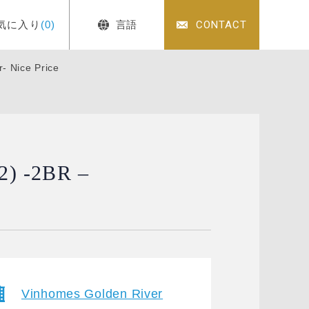
気に入り
(0)
言語
CONTACT
- Nice Price
2) -2BR –
Vinhomes Golden River