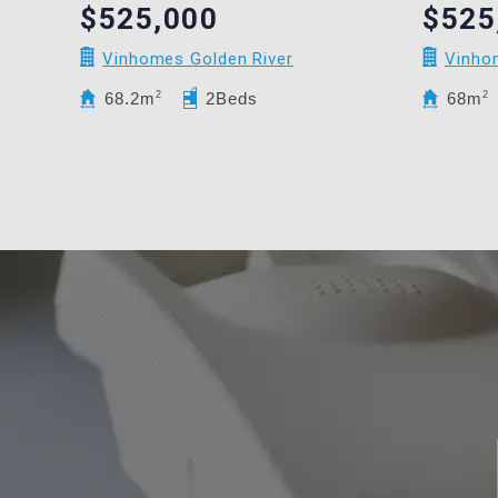
$525,000
$525
Vinhomes Golden River
Vinho
68.2m
2
2Beds
68m
2