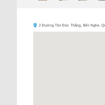
2 Đường Tôn Đức Thắng, Bến Nghé, Qu