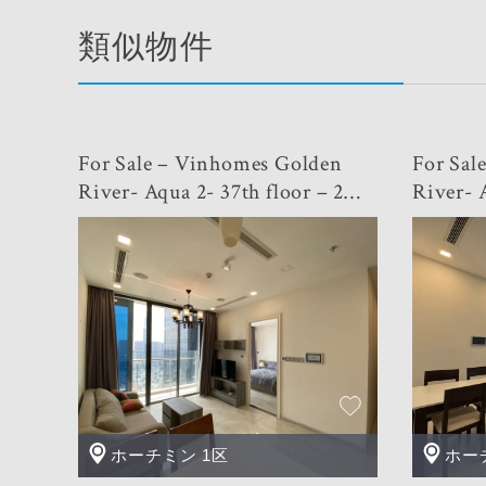
類似物件
For Sale – Vinhomes Golden
For Sal
River- Aqua 2- 37th floor – 2
River- Aqua – 2 BR
BR- Available now- Best Price
now- Be
ホーチミン 1区
ホー