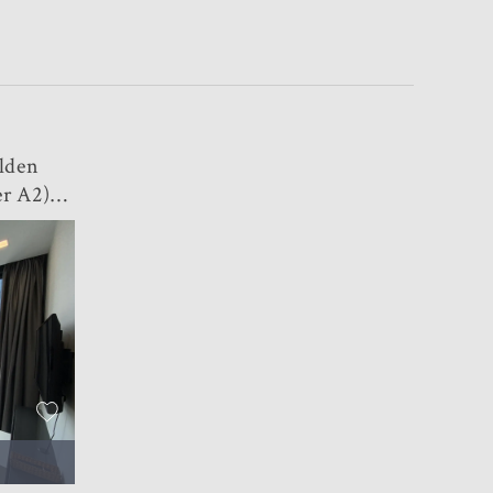
lden
r A2)
 Price