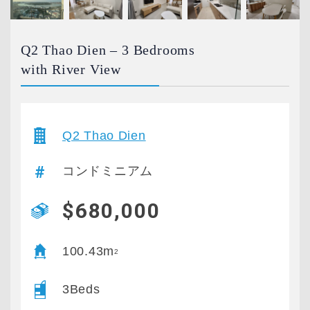
Q2 Thao Dien – 3 Bedrooms
with River View
Q2 Thao Dien
コンドミニアム
$680,000
100.43m
2
3Beds