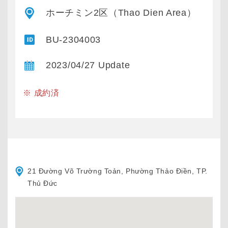
ホーチミン2区（Thao Dien Area）
BU-2304003
2023/04/27 Update
※ 成約済
21 Đường Võ Trường Toản, Phường Thảo Điền, TP.
Thủ Đức