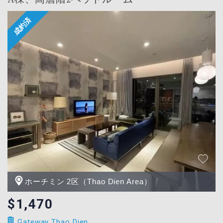
ホーチミン 2区（Thao Dien Area）
$1,470
Gateway Thao Dien