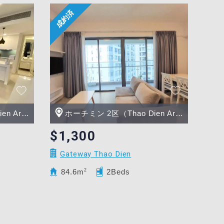
Area）
ホーチミン 2区（Thao Dien Area）
$1,300
Gateway Thao Dien
84.6m
2
2Beds