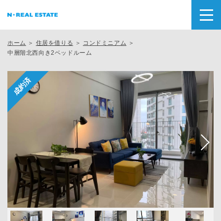
ホーム
＞
住居を借りる
＞
コンドミニアム
＞
中層階北西向き2ベッドルーム