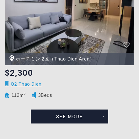
ホーチミン 2区（Thao Dien Area）
$2,300
Q2 Thao Dien
112m
2
3Beds
SEE MORE