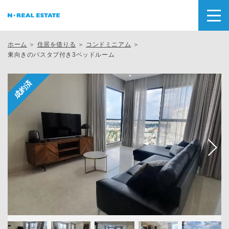
ホーム
＞
住居を借りる
＞
コンドミニアム
＞
東向きのバスタブ付き3ベッドルーム