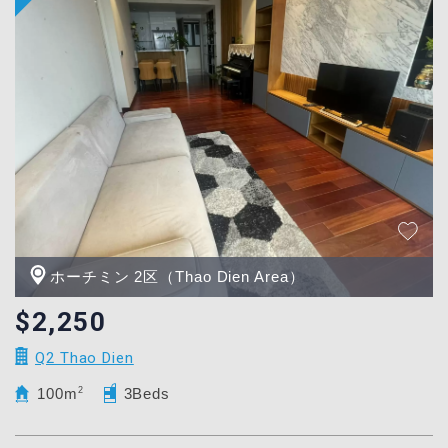
ホーチミン 2区（Thao Dien Area）
$2,250
Q2 Thao Dien
100m
2
3Beds