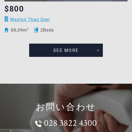
$800
Masteri Thao Dien
68,04m
2
2Beds
SEE MORE
お問い合わせ
028 3822 4300