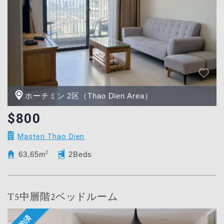
ホーチミン 2区（Thao Dien Area）
$800
Masteri Thao Dien
63,65m
2
2Beds
T5中層階2ベッドルーム