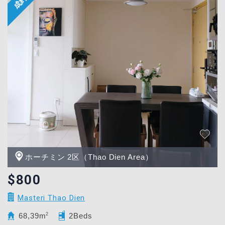
ホーチミン 2区（Thao Dien Area）
$800
Masteri Thao Dien
68,39m
2
2Beds