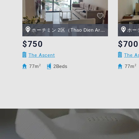
ホーチミン 2区（Thao Dien Area）
ホーチミ
$750
$700
The Ascent
The A
77m
2
2Beds
77m
2