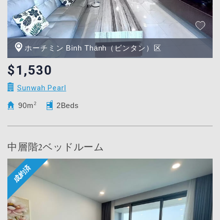
ホーチミン Binh Thanh（ビンタン）区
$1,530
Sunwah Pearl
90m
2
2Beds
中層階2ベッドルーム