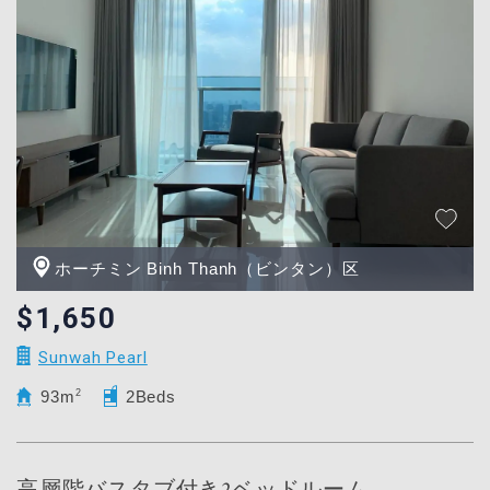
ホーチミン Binh Thanh（ビンタン）区
$1,650
Sunwah Pearl
93m
2
2Beds
高層階バスタブ付き2ベッドルーム