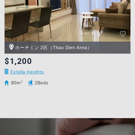
ホーチミン 2区（Thao Dien Area）
$1,200
Estella Heights
80m
2
2Beds