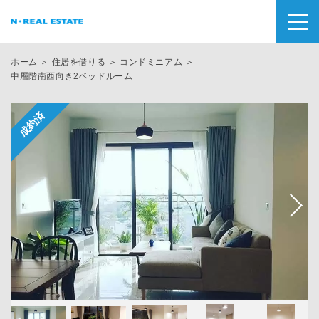
ホーム
＞
住居を借りる
＞
コンドミニアム
＞
中層階南西向き2ベッドルーム