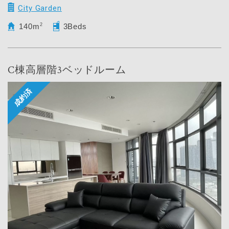
City Garden
140m
2
3Beds
C棟高層階3ベッドルーム