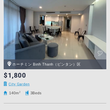
ホーチミン Binh Thanh（ビンタン）区
$1,800
City Garden
140m
2
3Beds