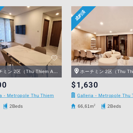
ン 2区（Thu Thiem Area）
ホーチミン 2区（Thu Thiem 
00
$1,630
ia - Metropole Thu Thiem
Galleria - Metropole Thu
2Beds
66,61m
2
2Beds