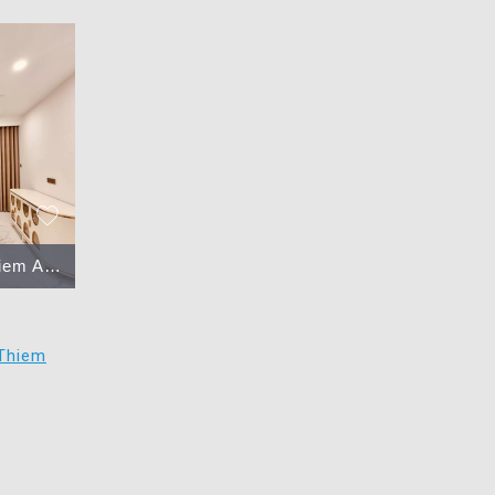
Area）
 Thiem