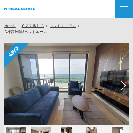
ホーム
＞
住居を借りる
＞
コンドミニアム
＞
D棟高層階3ベッドルーム