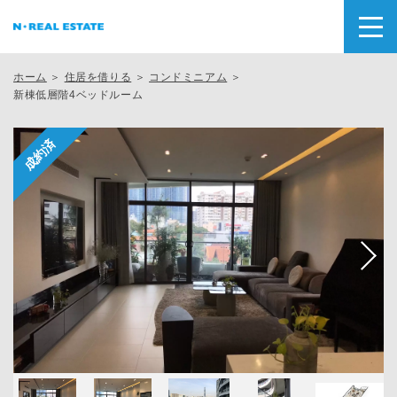
ホーム
＞
住居を借りる
＞
コンドミニアム
＞
新棟低層階4ベッドルーム