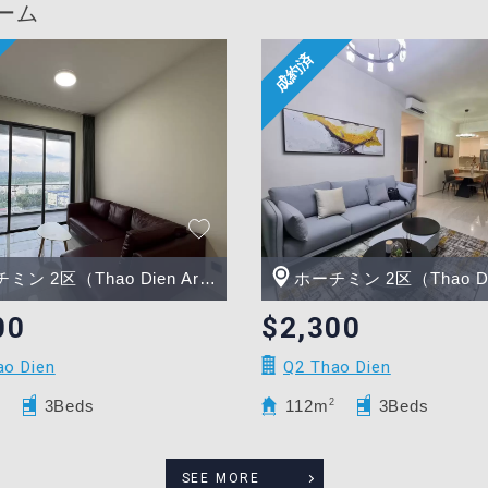
ーム
ン 2区（Thao Dien Area）
ホーチミン 2区（Thao Dien 
00
$2,300
ao Dien
Q2 Thao Dien
2
3Beds
112m
2
3Beds
SEE MORE