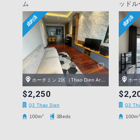
ム
ッドル
ホーチミン 2区（Thao Dien Area）
ホーチミ
$2,250
$2,2
Q2 Thao Dien
Q2 Th
100m
2
3Beds
100m