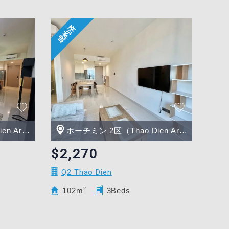
Area）
ホーチミン 2区（Thao Dien Area）
$2,270
Q2 Thao Dien
102m
2
3Beds