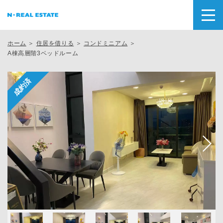
ホーム
＞
住居を借りる
＞
コンドミニアム
＞
A棟高層階3ベッドルーム