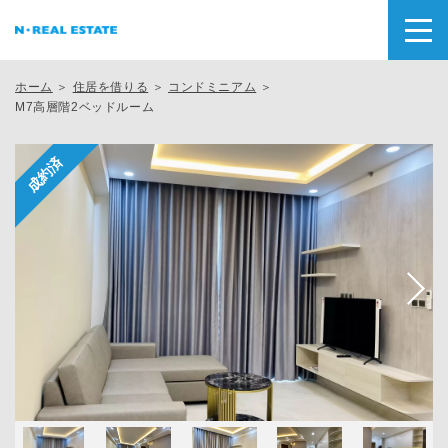
ホーム
＞
住居を借りる
＞
コンドミニアム
＞
M7高層階2ベッドルーム