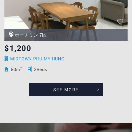
ホーチミン 7区
$1,200
MIDTOWN PHU MY HUNG
80m
2
2Beds
SEE MORE