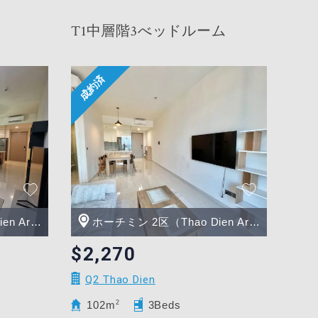
T1中層階3べッドルーム
Area）
ホーチミン 2区（Thao Dien Area）
$2,270
Q2 Thao Dien
102m
2
3Beds