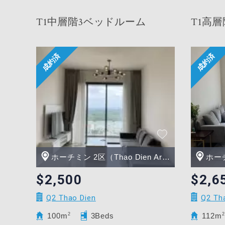
T1中層階3ベッドルーム
T1高
ホーチミン 2区（Thao Dien Area）
ホーチミ
$2,500
$2,6
Q2 Thao Dien
Q2 Th
100m
2
3Beds
112m
2