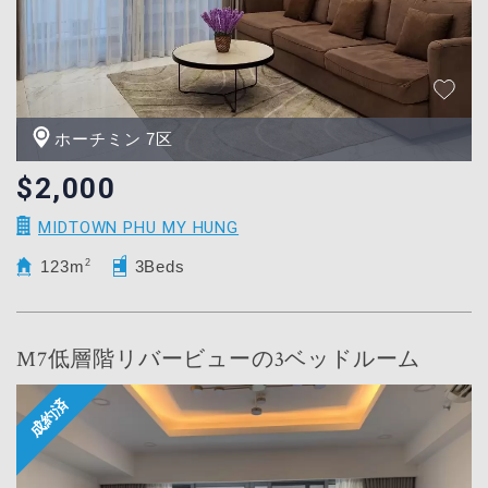
ホーチミン 7区
$2,000
MIDTOWN PHU MY HUNG
123m
2
3Beds
M7低層階リバービューの3ベッドルーム