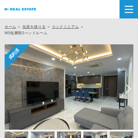
ホーム
＞
住居を借りる
＞
コンドミニアム
＞
M5低層階3べッドルーム