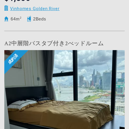
Vinhomes Golden River
64m
2
2Beds
A2中層階バスタブ付き2べッドルーム