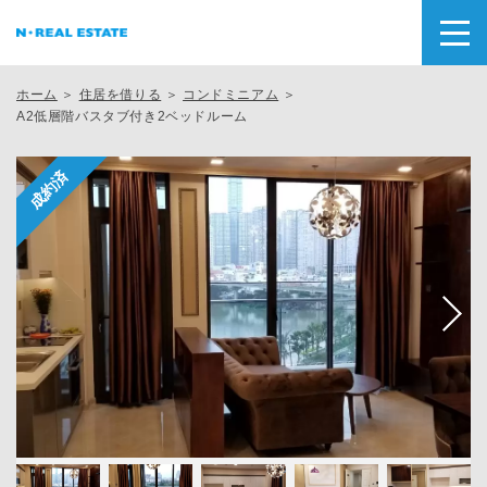
ホーム
＞
住居を借りる
＞
コンドミニアム
＞
A2低層階バスタブ付き2ベッドルーム