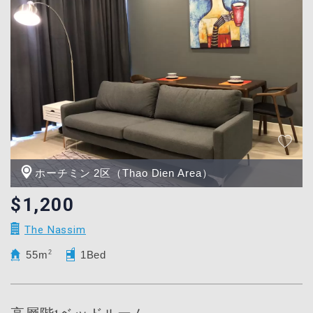
ホーチミン 2区（Thao Dien Area）
$1,200
The Nassim
55m
2
1Bed