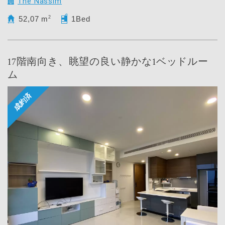
The Nassim
52,07 m
2
1Bed
17階南向き、眺望の良い静かな1ベッドルー
ム