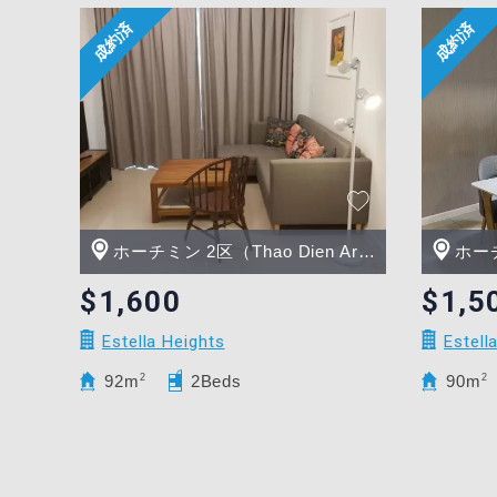
ホーチミン 2区（Thao Dien Area）
ホーチミ
$1,600
$1,5
Estella Heights
Estell
92m
2
2Beds
90m
2