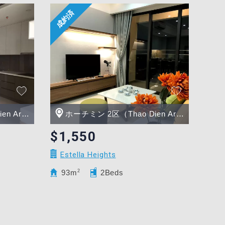
Area）
ホーチミン 2区（Thao Dien Area）
$1,550
Estella Heights
93m
2
2Beds