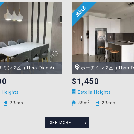
ン 2区（Thao Dien Area）
ホーチミン 2区（Thao Dien 
00
$1,450
a Heights
Estella Heights
2Beds
89m
2
2Beds
SEE MORE