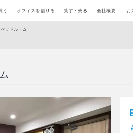
買う
オフィスを借りる
貸す・売る
会社概要
お
2べッドルーム
ーム