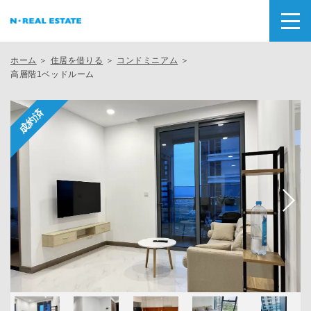
ホーム
＞
住居を借りる
＞
コンドミニアム
＞
高層階1ベッドルーム