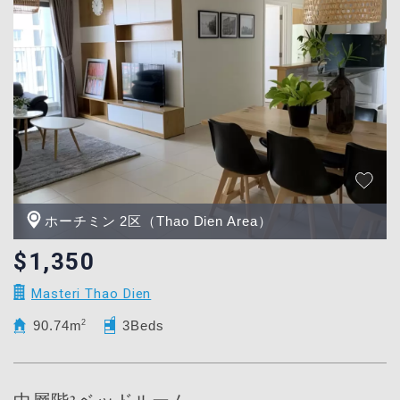
ホーチミン 2区（Thao Dien Area）
$1,350
Masteri Thao Dien
90.74m
2
3Beds