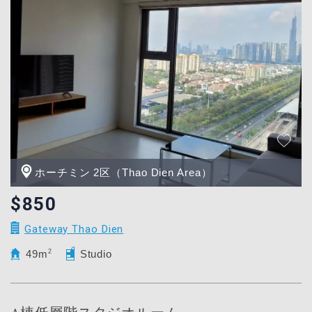
ホーチミン 2区（Thao Dien Area）
$850
Gateway Thao Dien
49m
2
Studio