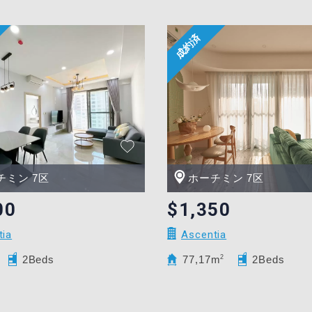
チミン 7区
ホーチミン 7区
00
$1,350
tia
Ascentia
2Beds
77,17m
2
2Beds