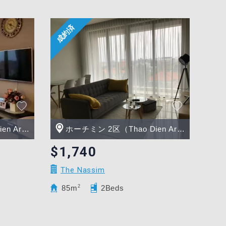
Area）
ホーチミン 2区（Thao Dien Area）
$1,740
The Nassim
85m
2
2Beds