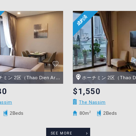
ン 2区（Thao Dien Area）
ホーチミン 2区（Thao Dien 
30
$1,550
assim
The Nassim
2Beds
80m
2
2Beds
SEE MORE