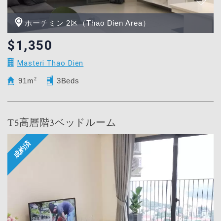
ホーチミン 2区（Thao Dien Area）
$1,350
Masteri Thao Dien
91m
2
3Beds
T5高層階3ベッドルーム