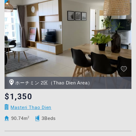
ホーチミン 2区（Thao Dien Area）
$1,350
Masteri Thao Dien
90.74m
2
3Beds