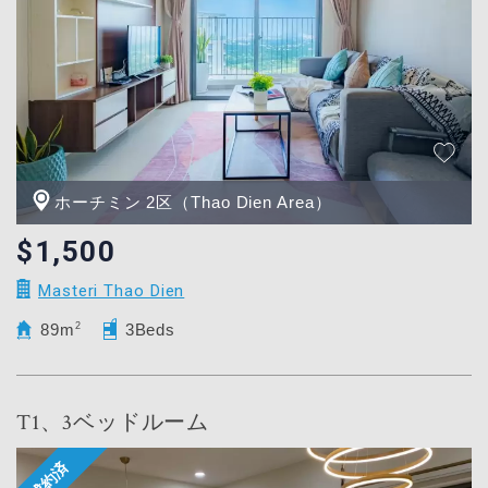
ホーチミン 2区（Thao Dien Area）
$1,500
Masteri Thao Dien
89m
2
3Beds
T1、3ベッドルーム