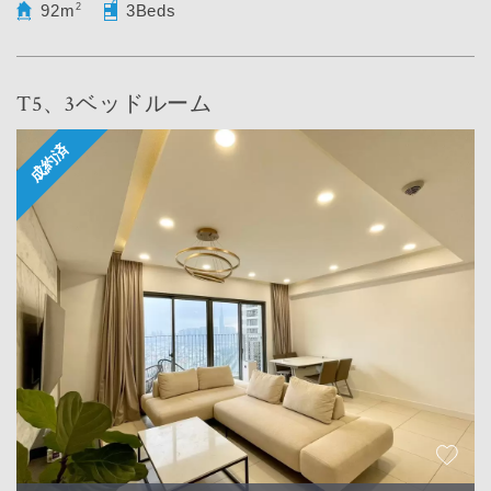
92m
2
3Beds
T5、3ベッドルーム