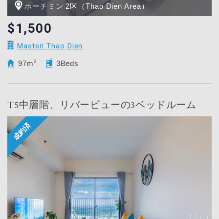
ホーチミン 2区（Thao Dien Area）
$1,500
Masteri Thao Dien
97m
2
3Beds
T5中層階、リバービューの3ベッドルーム