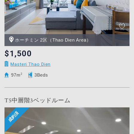
ホーチミン 2区（Thao Dien Area）
$1,500
Masteri Thao Dien
97m
2
3Beds
T5中層階3ベッドルーム