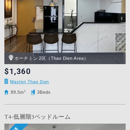
ホーチミン 2区（Thao Dien Area）
$1,360
Masteri Thao Dien
89.5m
2
3Beds
T4-低層階3ベッドルーム