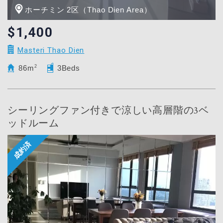
ホーチミン 2区（Thao Dien Area）
$1,400
Masteri Thao Dien
86m
2
3Beds
シーリングファン付きで涼しい高層階の3ベ
ッドルーム