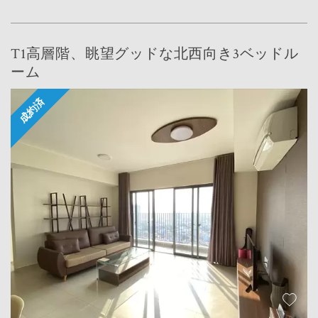
T1高層階、眺望グッドな北西向き3ベッドル
ーム