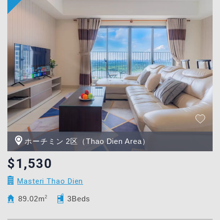
ホーチミン 2区（Thao Dien Area）
$1,530
Masteri Thao Dien
89.02m
2
3Beds