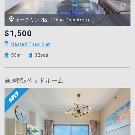
ホーチミン 2区（Thao Dien Area）
$1,500
Masteri Thao Dien
90m
2
3Beds
高層階3ベッドルーム