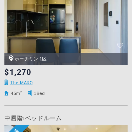
ホーチミン 1区
$1,270
The MARQ
45m
2
1Bed
中層階1ベッドルーム