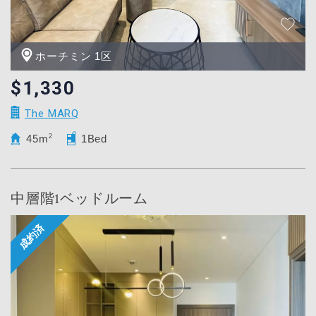
ホーチミン 1区
$1,330
The MARQ
45m
2
1Bed
中層階1ベッドルーム