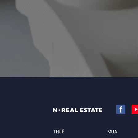
THUÊ
MUA