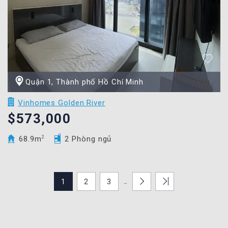
Quận 1, Thành phố Hồ Chí Minh
Vinhomes Golden River
$573,000
68.9m
2
2 Phòng ngủ
...
1
2
3