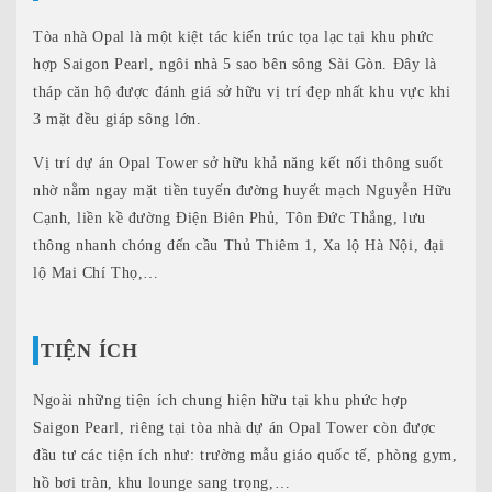
Tòa nhà Opal là một kiệt tác kiến trúc tọa lạc tại khu phức
hợp Saigon Pearl, ngôi nhà 5 sao bên sông Sài Gòn. Đây là
tháp căn hộ được đánh giá sở hữu vị trí đẹp nhất khu vực khi
3 mặt đều giáp sông lớn.
Vị trí dự án Opal Tower sở hữu khả năng kết nối thông suốt
nhờ nằm ngay mặt tiền tuyến đường huyết mạch Nguyễn Hữu
Cạnh, liền kề đường Điện Biên Phủ, Tôn Đức Thắng, lưu
thông nhanh chóng đến cầu Thủ Thiêm 1, Xa lộ Hà Nội, đại
lộ Mai Chí Thọ,…
TIỆN ÍCH
Ngoài những tiện ích chung hiện hữu tại khu phức hợp
Saigon Pearl, riêng tại tòa nhà dự án Opal Tower còn được
đầu tư các tiện ích như: trường mẫu giáo quốc tế, phòng gym,
hồ bơi tràn, khu lounge sang trọng,…