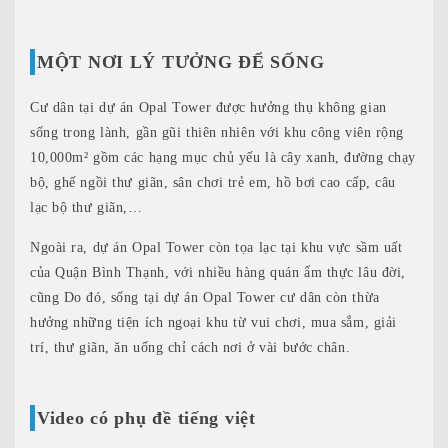
MỘT NƠI LÝ TƯỞNG ĐỂ SỐNG
Cư dân tại dự án Opal Tower được hưởng thụ không gian
sống trong lành, gần gũi thiên nhiên với khu công viên rộng
10,000m² gồm các hạng mục chủ yếu là cây xanh, đường chạy
bộ, ghế ngồi thư giãn, sân chơi trẻ em, hồ bơi cao cấp, câu
lạc bộ thư giãn,…
Ngoài ra, dự án Opal Tower còn tọa lạc tại khu vực sầm uất
của Quận Bình Thạnh, với nhiều hàng quán ẩm thực lâu đời,
cũng Do đó, sống tại dự án Opal Tower cư dân còn thừa
hưởng những tiện ích ngoại khu từ vui chơi, mua sắm, giải
trí, thư giãn, ăn uống chỉ cách nơi ở vài bước chân.
Video có phụ đề tiếng việt