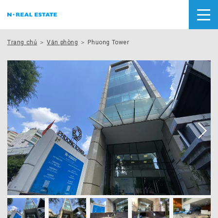
Trang chủ
＞
Văn phòng
＞ Phuong Tower