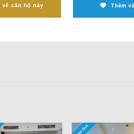
t về căn hộ này
Thêm và