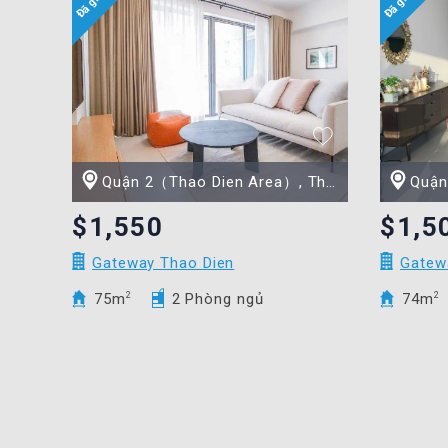
Quận 2（Thao Dien Area）, Thành phố Hồ Chí Minh
Quận 2（
$1,550
$1,5
Gateway Thao Dien
Gatew
75m
2
2 Phòng ngủ
74m
2