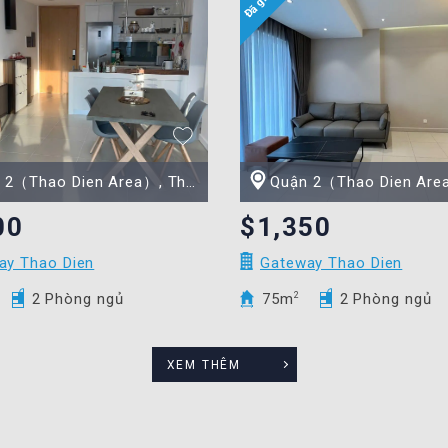
Thao Dien Area）, Thành phố Hồ Chí Minh
Quận 2（Thao Dien Area）, Thành phố H
00
$1,350
ay Thao Dien
Gateway Thao Dien
2 Phòng ngủ
75m
2
2 Phòng ngủ
XEM THÊM