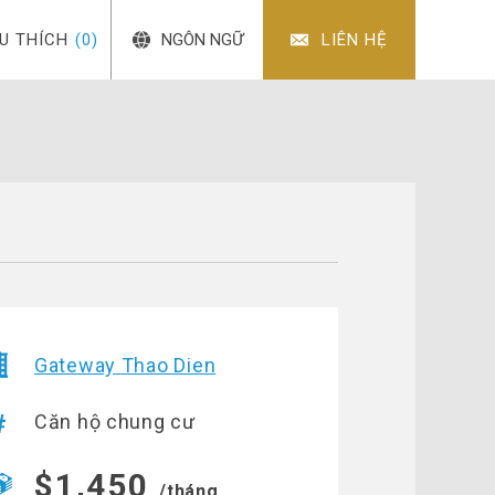
ÊU THÍCH
(0)
NGÔN NGỮ
LIÊN HỆ
Gateway Thao Dien
Căn hộ chung cư
$1,450
/tháng