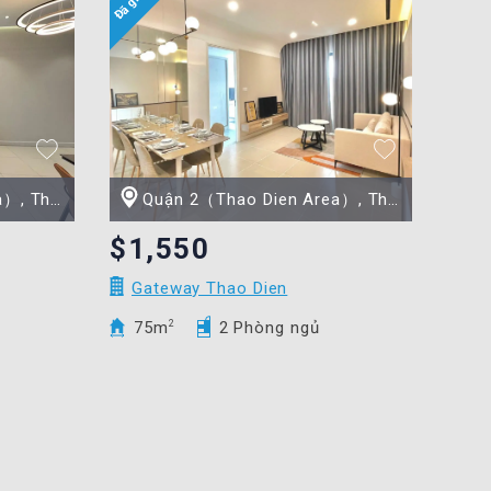
ồ Chí Minh
Quận 2（Thao Dien Area）, Thành phố Hồ Chí Minh
$1,550
Gateway Thao Dien
75m
2
2 Phòng ngủ