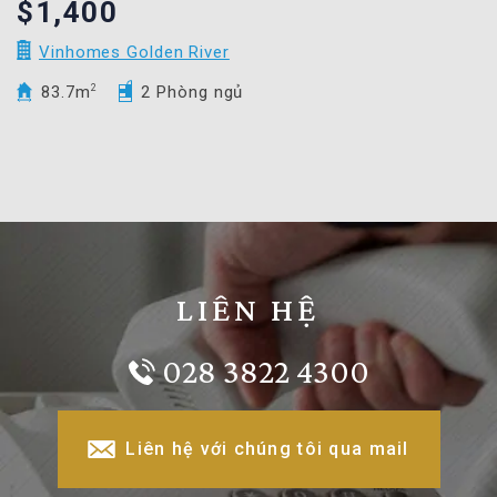
$1,400
Vinhomes Golden River
83.7m
2
2 Phòng ngủ
LIÊN HỆ
028 3822 4300
Liên hệ với chúng tôi qua mail