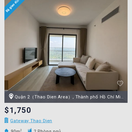
Quận 2（Thao Dien Area）, Thành phố Hồ Chí Minh
$1,750
Gateway Thao Dien
90m
2
2 Phòng ngủ