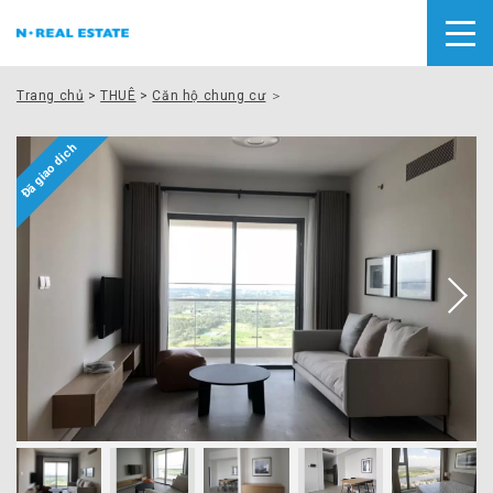
Trang chủ
>
THUÊ
>
Căn hộ chung cư
＞