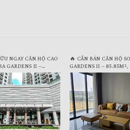
HỮU NGAY CĂN HỘ CAO
🔥 CẦN BÁN CĂN HỘ S
RA GARDENS II –
GARDENS II – 85.85M²,
 2PN + 1, 2WC – VIEW
2WC KÈM NỘI THẤT🔥
Á TỐT 🔥