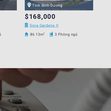
Tỉnh Bình Dương
$168,000
Sora Gardens II
ủ
86.13m
2
3 Phòng ngủ