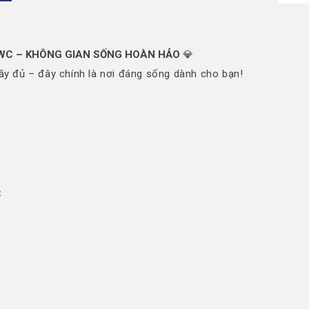
 2WC – KHÔNG GIAN SỐNG HOÀN HẢO
💎
i đầy đủ – đây chính là nơi đáng sống dành cho bạn!
C