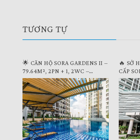
TƯƠNG TỰ
🌟 CĂN HỘ SORA GARDENS II –
🔥 SỞ 
79.64M², 2PN + 1, 2WC –
CẤP SO
KHÔNG GIAN SỐNG HIỆN ĐẠI
79.2M²,
🌟
ĐẸP, GI