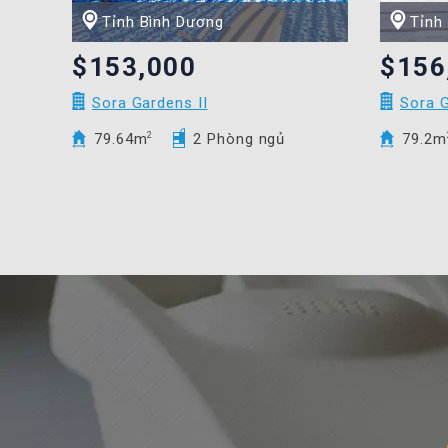
Tỉnh Bình Dương
Tỉnh
$153,000
$156
Sora Gardens II
Sora G
79.64m
2
2 Phòng ngủ
79.2m