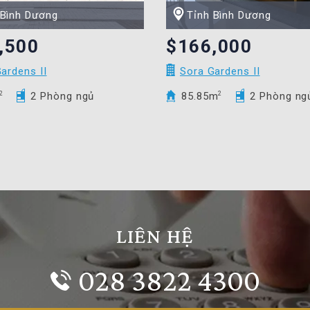
 Bình Dương
Tỉnh Bình Dương
,500
$166,000
ardens II
Sora Gardens II
2
2 Phòng ngủ
85.85m
2
2 Phòng ng
LIÊN HỆ
028 3822 4300