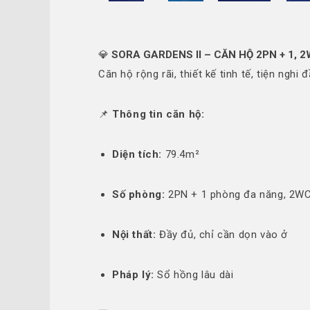
💎
SORA GARDENS II – CĂN HỘ 2PN + 1,
Căn hộ rộng rãi, thiết kế tinh tế, tiện ngh
📌
Thông tin căn hộ:
Diện tích:
79.4m²
Số phòng:
2PN + 1 phòng đa năng, 2W
Nội thất:
Đầy đủ, chỉ cần dọn vào ở
Pháp lý:
Sổ hồng lâu dài