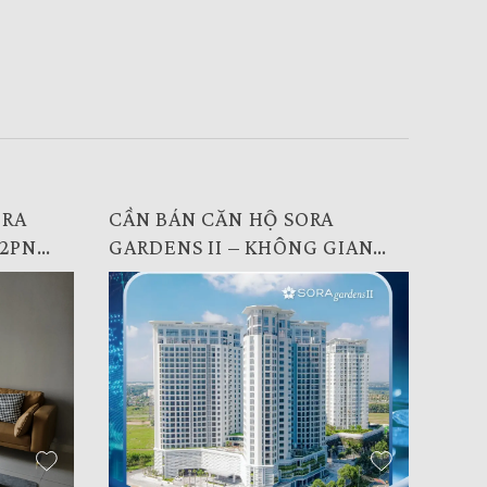
ORA
CẦN BÁN CĂN HỘ SORA
 2PN
GARDENS II – KHÔNG GIAN
SỐNG ĐẲNG CẤP