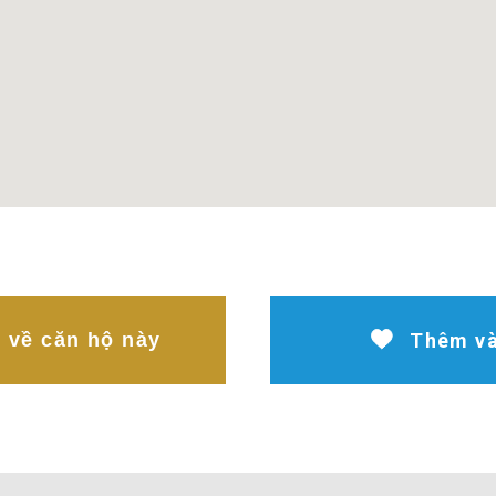
t về căn hộ này
Thêm và