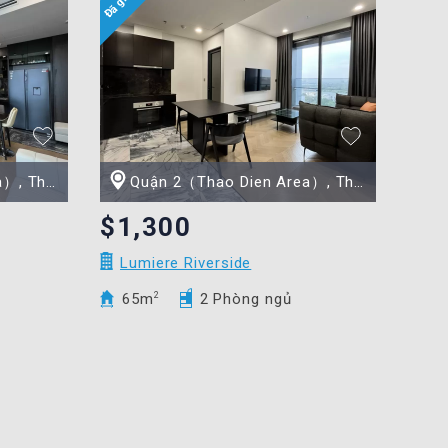
ồ Chí Minh
Quận 2（Thao Dien Area）, Thành phố Hồ Chí Minh
$1,300
Lumiere Riverside
65m
2
2 Phòng ngủ