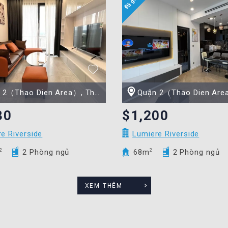
Thao Dien Area）, Thành phố Hồ Chí Minh
Quận 2（Thao Dien Area）, Thành phố H
30
$1,200
e Riverside
Lumiere Riverside
2
2 Phòng ngủ
68m
2
2 Phòng ngủ
XEM THÊM