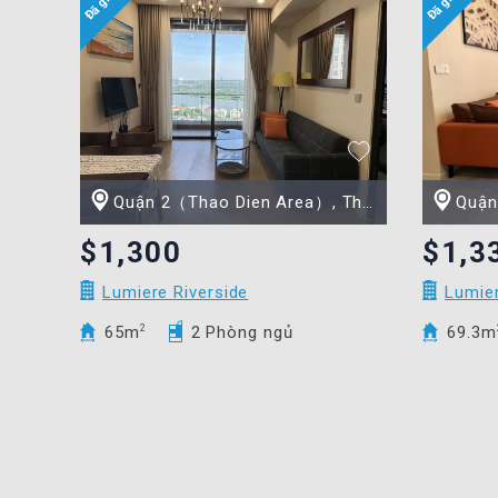
Quận 2（Thao Dien Area）, Thành phố Hồ Chí Minh
Quận 2（
$1,300
$1,3
Lumiere Riverside
Lumier
65m
2
2 Phòng ngủ
69.3m