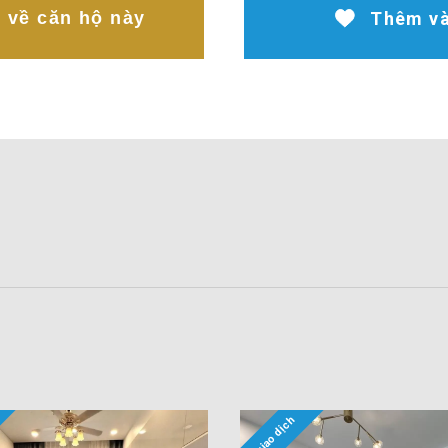
t về căn hộ này
Thêm và