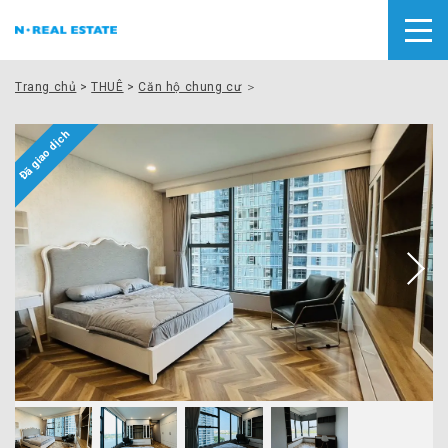
Trang chủ
>
THUÊ
>
Căn hộ chung cư
＞