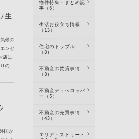
 Văn
物件特集・まとめ記
事（6）
ODLE【1
ワ生
 Lê
生活お役立ち情報
b1
（13）
諭吉ラーメン
。気候の
ghé,
住宅のトラブル
にエンゼ
（8）
4B3
お店に
 【2
やりのマ
不動産の賃貸事情
ồ Chí
（8）
ます。
19,
！マリト
不動産ディベロッパ
ラメルで
ー（5）
て翌日
み
だったの
不動産の売買事情
イをも
（43）
♪お店
外国か
エリア・ストリート
ゃー！見