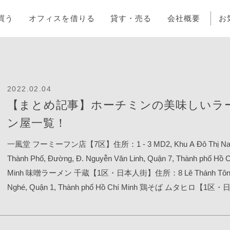
買う
オフィスを借りる
貸す・売る
会社概要
お
2022.02.04
【まとめ記事】ホーチミンの美味しいラ
ン屋一覧！
一風堂 フーミーフン店【7区】住所：1 - 3 MD2, Khu A Đô Thị N
Thành Phố, Đường, Đ. Nguyễn Văn Linh, Quận 7, Thành phố Hồ C
Minh 味噌ラーメン 千蔵【1区・日本人街】住所：8 Lê Thánh Tôn,
Nghé, Quận 1, Thành phố Hồ Chí Minh 鶏そば ムタヒロ【1区
街】住所：8A/G8b Thai Van Lung,P Ben Nghe,Q1,HCM 豚骨 一
区・日本人街】住所：8 Le Than Ton,P Ben