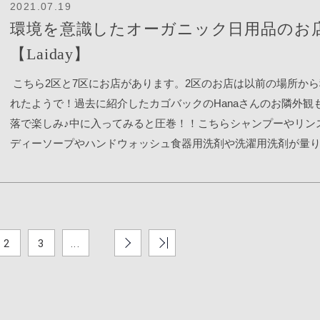
チョコパイには出会っているものの中のクリーム部分が美味し
2021.07.19
ンAN PHO区、ビンホームは毎週水曜日無料デリバリーしてい
https://www.adminfoodbooking.com/ordering/restaurant/menu?
巡り合わず、、中のクリームがマシュマロだったり美味しくな
環境を意識したオーガニック日用品のお
です♪投稿：ホーチミン在住のちょこさん7区の店舗をプロット
restaurant_uid=11ed591e-3a23-428d-bc5e-
ムだったり。。だけどこちらのパイは！！白い部分がちゃんと
利なマップはこちらをクリック！ベトナム住みます芸人ダブル
【Laiday】
34288dfc709c&client_is_mobile=trueリンクはこれです！ 今回
で！！美味しい！！ロッテのチョコパイに匹敵！暑い国なので
ュさんとベトナムの物件をご紹介するYoutubeチャンネルも行っ
24缶＋フリー6缶(1,100,000 VND)を選択して、味も全部選択す
っては溶けて袋にべたっとなっているものもありますがこれは
こちら2区と7区にお店があります。2区のお店は以前の場所か
す。エヌアセットではベトナムに住む方に向けて、最新のお部
ンにしました。そしてなんとフリーの６缶のお味も選択できま
♪ あとこちらのクッキーは柔らかくてホワっとしているクッキー
れたようで！過去に紹介したカゴバックのHanaさんのお隣外観
有益な生活情報を発信しています。
で30缶！1缶あたり約3万7千ドン！お店で飲むより遥かにお安い
いクッキーがお好きな方にはドンピシャにはまると思われます
落で楽しみ♪中に入ってみると圧巻！！こちらシャンプーやリン
てオーダーして30分も経たないうちにドライバーさんが運んで
リーマアムがお好きな方は、こちらオススメです！ こちらのゼ
ディーソープやハンドウォッシュ食器用洗剤や洗濯用洗剤が量
れて到着！じゃーん！迫力あり！24缶が箱に入ってフリー6缶は
ップバリューや日系のお店にも似たようなゼリー売っているの
れています。香り等もテスターで試すことができて瓶も大きさ
ってきました。これ中身が選べるのがすごいしありがたい♪とい
ちらはお値段もそっちよりお安くお味もグーッド！冷凍で食べ
すがボトル1本2万ドン～販売されいました！もちろん家からボ
で、メインの方は全８種類×３本で注文しました。 並べてみま
ススメ！ あとはカルビーの輸入品がKマートには多く入ってい
持ち込んでその中に入れてもらってもオッケー！量り売りです
いうのやりたい人(笑)うぉー！！テンションあがる！！しかも缶
ビーやチップスも手に入ります。まるで韓国に来たような沢山
ャワージェルを購入してみたのですがラベルもつけてくれてわ
いからなんだかいいですね！！ 色々飲んでみましたが、私はこ
品を1度試してみるのも楽しいですね♪ 投稿：ホーチミン在住の
2
い！お店の方にどれくらい欲しいかを伝えて入れてもらいます
3
...
ベーシックなPALE ALEが柑橘系でとても好き。ポメロは少し苦
さんエヌアセットではベトナムに住む方に向けて、最新のお部
入れ方すごくうまい！見事こぼれない！なんという職人技！そ
ラゴンフルーツはカクテルに近い味になっておりました。フル
有益な生活情報を発信しています。ベトナム住みます芸人ダブ
もエコな商品が沢山売られています。ストロー！！カトラリー
でさわやかなタイプがお好みの方は、パッションフルーツが最
シュさんとベトナムの物件をご紹介するYoutubeチャンネルも行
り、木のグッズがあったり見てるだけで可愛い♪固形の石鹸もあ
しいです！ コンビニではあまり見かけない気がするし、Pasteurstr