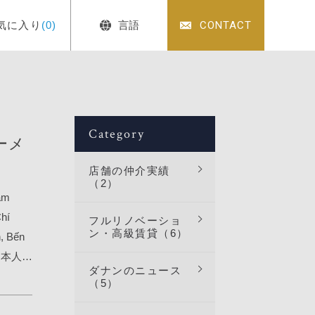
気に入り
(0)
言語
CONTACT
Category
ーメ
店舗の仲介実績
（2）
am
hí
フルリノベーショ
ン・高級賃貸（6）
 Bến
・日本人
ダナンのニュース
燈【1
（5）