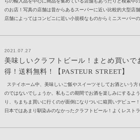
らの輸入品を中心に商品を集めている店舗もあったりと模索中
てるだけでテンション上がります♪こちらいちごクリームのマリ
のお店！写真の店舗は昔からあるスーパーに近い比較的大型店
ォ(6万5千ドン)クリームどうやったらこんなに可愛く入れれるの
店舗によってはコンビニに近い小規模なものからミニスーパー
か？？修業しに行きたい！こちらイチゴのつぶつぶも入って生
品を多く取り扱う店舗もあり店舗によって規模様々です。7区に
もくどくなくめちゃくちゃ美味しいクリーム周りの生地もホワ
イガーデンまわり、ビンタン区にはランドマークにみかけます。
最高！続いてチョコクリーム(4万5千ドン)こちらの生地もホワホ
どんな商品があるのか覗いて行きましょう。※店舗内写真は、
これよこれよ！私が食べたかったやつー！この国では暑さのせ
2021.07.27
店の棚が混ざっています。卵～！ 野菜や果物豊富とは言えませ
間が経つと油が出てしまいベタベタになることも多くて残念と
美味しいクラフトビール！まとめ買いで
だわらなければ買えます♪ 牛乳などの乳製品やアイス、ジュース
たのですが！おそらくこのお店、今日は作ってすぐもってきて
得！送料無料！【PASTEUR STREET】
ますね冷凍食品肉乾麺カップラーメン！韓国と言えば辛ラーメ
たのか、少しもそんなことなかったです！ドーナツがホワホワ
棚の衛生面は、、、さておきキムチ～！！こちらのキムチ辛す
食べられる日がくるなんて！こちらは見た目てっかてかのブリ
ステイホーム中、美味しいご飯やスイーツそしてお酒という方
しいのです。この韓国人街である７区で手に入るキムチは、や
ーム(5万5千ドン)最初はどんなんやろと思ってたけど周りのブリ
のではないでしょうか。私もこの期間でお酒を楽しみにするよ
的な酸っぱさや辛さが強いのですが、その中でもこのキムチは
ぱっりぱり！断面図からもわかるようにカットしても生地がペ
り、ちまちま買いに行くのが面倒になりついに箱買いデビュー
本のスーパーで買うようなレベルで日本人の舌には合うと思い
ならないほどホワホワです！どれも正直美味しかった！そして
日本ではあまり馴染みのなかったクラフトビール！よくレスト
れで作った豚キムチ最高でした！ 日用品もあります。洗剤ティ
した。色んなクリームがあるので他のもぜひ試してみます！ 店
かけていたのですが買ってみました！ 注文は検索のところに
系も揃います。お菓子！韓国系のお菓子も冒険してみると美味
電話番号：0377081814インスタグラム：
【pasteurstreet(パスターストリート)】といれると ホームペー
数多くありこちらのチョコパイ風な食べ物！こちらにきてこの
https://www.instagram.com/doughnutsoo/?hl=ja7区は毎日2区
現れ進んでいくとこちらの画面に