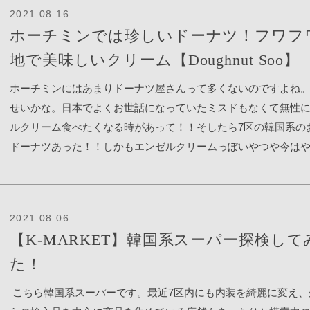
Nghe,Q1,HCM ICHIBANYA【1区・日本人街】 住所：8A/A1, Thái
2021.08.16
Lung, Bến Nghé, Quận 1, Thành phố Hồ Chí Minh CHOI OI NO
ホーチミンでは珍しいドーナツ！フワフ
区・日本人街】住所：Thành phố Hồ Chí Minh, Quận 1, Bến Nghé,
地で美味しいクリーム【Doughnut Soo】
Thánh Tôn ラーメン暖暮 レタントン店【1区・日本人街】住所：7
Thái Văn Lung, Bến Nghé, Quận 1, Thành phố Hồ Chí Minh 
ホーチミンにはあまりドーナツ屋さんって多くないのですよね
【1区・日本人街】住所：Thành phố Hồ Chí Minh, Quận 1, Bến N
せいかな。日本でよくお世話になっていたミスドもなくて無性
Hẻm Lê Thánh Tôn ラーメン暖暮 タオディエン店【2区】住所：6
ルクリーム食べたくなる時があって！！そしたら7区の韓国系の
Xuân Thủy, Thảo Điền, Quận 2, Thành phố Hồ Chí Minh 町田商店
ドーナツあった！！しかもエンゼルクリームっぽいやつや今は
区】住所：14n Đ. Quốc Hương, Thảo Điền, Quận 2, Thành phố H
リトッツォ♪こちらがメニューお店のインスタから写真拝借して
Minh 京いち 【ビンタン区】住所：34 Phạm Viết Chánh, Phường 
見た目も可愛くてなんだかそそられます！！どの味にしよう～
Bình Thạnh, Thành phố Hồ Chí Minh
ッツォにミスドのエンゼルクリームタイプ、あとは周りをキャ
2021.08.06
コーティングしたブリュレタイプ♪ 前日にインスタでやりとりし
【K-MARKET】韓国系スーパー探検して
の配達時間を教えてもらいました。こんな時だから配達も大変
た！
もあって、遅れはありましたが無事到着。可愛いボックス♪ハワ
感じさせる素敵なボックス！ オープン！わおー！見た目が可愛い
こちら韓国系スーパーです。最近7区内にも内装を綺麗に変え、
の人が車で運んできてくれたので全然崩れてませんでした。き