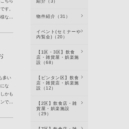
のこちら
紹介（3）
トッツ
舗です。
です
物件紹介（31）
の様な食
クリーム
はスカ
ホワで！
イベント(セミナーや
 さて
ワで♪
内覧会)（20）
２つのお
いで、時
んがこ
【1区・3区】飲食
思ってい
お
もあり
店・雑貨屋・娯楽施
くださっ
設（68）
ン調味料
のままで
ぎず美味
ュレクリ
も多い
【ビンタン区】飲食
はり本場
店・雑貨店・娯楽施
ュレが
うにな
設（12）
比較的日
タンコに
！しかも
ます。こ
感動しま
ランで見
【2区】飲食店・雑
ッシュ
貨屋・娯楽施設
舗情報
しいもの
（29）
ジ画面が
タイプの
タオディエ
【7区】飲食店・雑