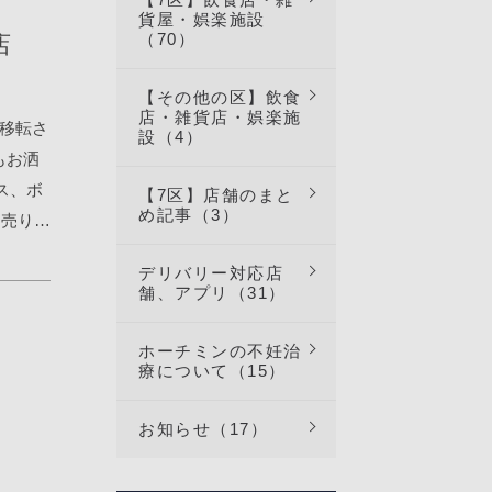
いものに
るみたい
貨屋・娯楽施設
いクリー
（70）
店
した便
クリーム
ウィッシ
わたしは
モノによ
【その他の区】飲食
ていま
るパター
店・雑貨店・娯楽施
ヒット
ら移転さ
設（4）
屋情報や
す。全部
柔らか
もお洒
！そし
！カント
ス、ボ
【7区】店舗のまと
きてく
め記事（3）
リート
り売りさ
袋に入
ですがこ
によりま
うこと
デリバリー対応店
るのがオ
トルを
舗、アプリ（31）
す！こう
てジャガ
！私もシ
が可愛
の韓国商
かりやす
ホーチミンの不妊治
ちらの
療について（15）
ちょこ
！これが
く、ド
屋情報や
れ以外に
ーティー
お知らせ（17）
ルウィッ
もあった
高に美味
ってい
りまし
eet