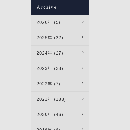
ンの不動産
グラム売
まとめて
Archive
にお問合
もこの
しみま
れてみて
ベトナ
2026年 (5)
曜日定
信してい
,
の物件を
2025年 (22)
00水曜日
,
2024年 (27)
産（売
こさん7区
問合せ下
ナム住み
2023年 (28)
ube
方に向け
2022年 (7)
2021年 (188)
2020年 (46)
2019年 (8)