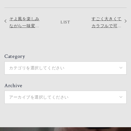
そよ風を楽しみ
すごく大きくて
LIST
ながら一味変わ
カラフルで可愛
ったお洒落なカ
い夢いっぱいの
フェ【ABOUT
綿あめ
LIFE
【SOSWEET】
COFFEEBREW
Category
ER】
カテゴリを選択してください
Archive
アーカイブを選択してください