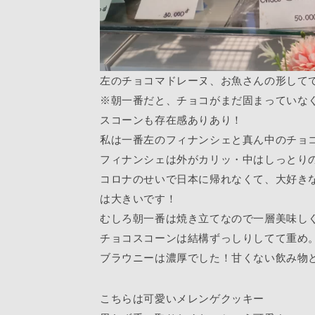
左のチョコマドレーヌ、お魚さんの形して
※朝一番だと、チョコがまだ固まっていな
スコーンも存在感ありあり！
私は一番左のフィナンシェと真ん中のチョ
フィナンシェは外がカリッ・中はしっとり
コロナのせいで日本に帰れなくて、大好きなHen
は大きいです！
むしろ朝一番は焼き立てなので一層美味し
チョコスコーンは結構ずっしりしてて重め
ブラウニーは濃厚でした！甘くない飲み物
こちらは可愛いメレンゲクッキー