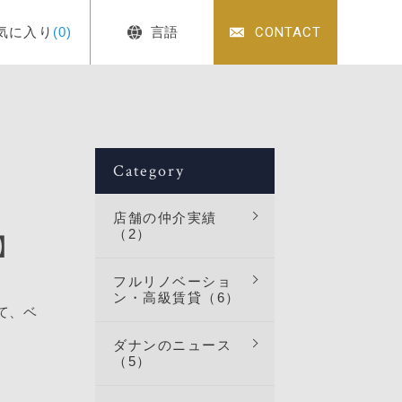
気に入り
(0)
言語
CONTACT
Category
店舗の仲介実績
（2）
E】
フルリノベーショ
ン・高級賃貸（6）
て、ベ
ダナンのニュース
（5）