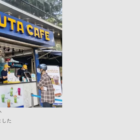
い
ました