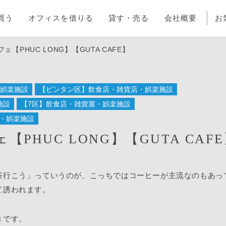
買う
オフィスを借りる
貸す・売る
会社概要
お
【PHUC LONG】【GUTA CAFE】
・娯楽施設
【ビンタン区】飲食店・雑貨店・娯楽施設
施設
【7区】飲食店・雑貨屋・娯楽施設
・娯楽施設
PHUC LONG】【GUTA CAF
茶行こう」っていうのが、こっちではコーヒーが主流なのもあっ
て誘われます。
きです。