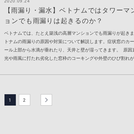
2020.09.24
ばエラーが発生することがあるので、その際はブレーカーを一
解決方法修理するためには、タイルを剥がし、下地を引き直し
します。日本では滅多に起こらない症状ですが、ベトナムでは
【雨漏り・漏水】ベトナムではタワーマ
トして、再スタートするようにして下さい。電源のリセットに
再度タイルをはめ込む必要があります。【タイルを剥がします
こります。排水ホースの経路が長く、且つ勾配が取れていない
ることが多いです。ブレーカーに「LO VS」と記載があるスイ
ョンでも雨漏りは起きるのか？
を埋めるようにモルタルを塗り直します】タイルの切断等の作
れるように斜めになっていない）事や、埃などの汚れが溜まり
当します。ブレーカーは、ベトナム語で「lò vi sóng」です。キ
が舞い、工事音も大きく、やや規模の大きな工事となります。
す。これもエアコンの清掃不足が原因です。清掃業者へ清掃作
ベトナムでは、たとえ築浅の高層マンションでも雨漏りが起き
の換気扇手前に引くと、裏側に手元灯と換気扇のスイッチがあ
1日程度掛かりますが、工事範囲が広い場合は2日以上掛かりま
しましょう。日本では水を排出する配管はきちんと勾配が取れ
トナムの雨漏りの原因や対策について解説します。症状窓のカ
す。 キッチンの蛇口に浄水器を設置できるか蛇口の形、浄水器
【タイルのサイズを合わせるために切断します】【タイルを張
がほとんどでエアコンからの漏水はめったに起こりません。【
ール上部から水滴が垂れたり、天井と壁が湿ってきます。 原因
によって、別途部品の購入が必要になることがあります。リビ
ます】工事個所の家具は他の部屋へ避けたり、カバーをする事
よって壁にシミができてしまいます。】【天井裏にある排水ホ
光や雨風に打たれ劣化した窓枠のコーキングや外壁のひび割れ
アコンの使用方法リビングのエアコンはスマートホーム（タブ
るのを防ぎます。【テーブルやキッチンに養生カバーを掛けま
配が適切に取れていないため、水が流れにくい。エアコンの結
あることが多いです。築年数が浅いもの、新築物件でも起こり
ような機器）で操作します。エアコンの専用リモコンもありま
後、清掃を行い完了です。 エヌアセットではベトナムに住む方
め込み型のエアコンの吐き出し口の格子に結露ができやすいで
季には強いスコールが無く、気がつかない事があります。雨季
マートホームが使える場合は、使用しなくて大丈夫です）下から
て、最新のお部屋情報や有益な生活情報を発信しています。ベ
が冷たくなりやすい素材でできているため、エアコンから出る
スコールで雨漏りが発覚します。【マンションの壁を見ると亀
のボタンを長押しすると電源がONになります。ベッドルームの
物件をご紹介するYoutubeチャンネルも行っています。ベトナム
にさらされ続ける事で結露が発生します。ビンホームゴールデ
さんあります】解決方法まずは不動産会社やオーナーへ連絡し
ンの使用方法ベッドルームのエアコンは壁に取り付けられたリ
チミンの不動産（売買・賃貸・管理）情報はエヌアセットベト
やビンホームセントラルパークのエアコンで発生しやすい問題
う。オーナーを通じて、建物管理会社、建物施工会社、不動産
1
2
操作します。1.電源オフの状態から左のボタンを押してオンにし
お気軽にお問合せ下さい。
露の発生が多い場合、弊社で対策のためのサポートを行わせて
へ報告をします。その後、まずは室内の現場確認を行い、原因
2.機能変更左から2番目のボタンで冷風や送風を切り替えられま
す。【白色の格子に水滴が発生しています】壁掛けエアコンの
測を立てます。原因箇所の予測を立てたら、後日修繕業者がひ
す。 3.風量調整右のボタンです。4.タイマー左のボタンを長押
の金額・ローカルの清掃業者で1台1,500円～2,000円程度・日系
所を埋めます。一時的な対策バケツやタオルを使って一時的に
とタイマー設定になります。温度調整ボタンで時間を決められ
業者で1台3,500円程度です。ローカルの清掃業者は作業後の清
ただく事になります。雨漏り発生箇所から家電や衣類を遠ざけ