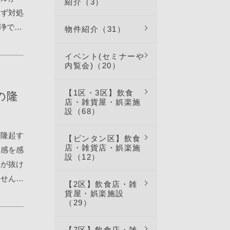
紹介（3）
のメニュ
てず対処
」を押し
浄で解
物件紹介（31）
）新し
ン清掃
れたら登
、貸主様
イベント(セミナーや
す。Yes
内覧会)（20）
負担で清
録の削
・手配も
択し、削
【1区・3区】飲食
の隆
コリの溜
店・雑貨屋・娯楽施
開け方
設（68）
まで清掃
ノブを
ガスが
がこの動
が隆起す
【ビンタン区】飲食
が掛かり
店・雑貨店・娯楽施
てしまい
和感を感
掃業者の
設（12）
【ドア
床が抜け
行っても
レンジビ
ませんの
【2区】飲食店・雑
00円
す。
り、空洞
貨屋・娯楽施設
する事
（29）
可能で
イルが盛
充】エア
pdfしばし
います】
ると発生
【7区】飲食店・雑