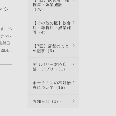
度リセッ
てから、
貨屋・娯楽施設
頻繁に起
ンシ
（70）
よって直
】【空洞
（水が流
ッチが該
業で粉塵
やすいで
【その他の区】飲食
ッチン
工事は丸
店・雑貨店・娯楽施
業を依頼
ます。ベ
りま
す。
設（4）
ている事
ーテンレ
の種類
っていき
水漏れに
直射日
ングのエ
【7区】店舗のまと
で埃が被
ース】勾
が原因で
め記事（3）
レットの
す】作業
露天井埋
ます。乾
す。（ス
に向け
す。格子
デリバリー対応店
の激しい
4番目
トナムの
舗、アプリ（31）
冷たい風
裂がたく
エアコ
・ホー
ンリバー
ましょ
モコンで
ナムまで
ホーチミンの不妊治
です。結
開発会社
療について（15）
ます。
頂きま
箇所の予
清掃作業
び割れ箇
お知らせ（17）
しする
の清掃
凌いでい
ます。時
掃が雑な
るように