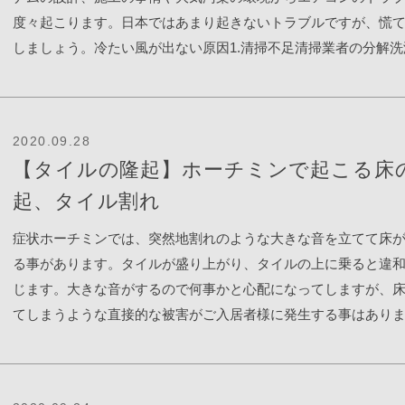
の1や2で登録しておきましょう。3.パスワードの変更一番最初
度々起こります。日本ではあまり起きないトラブルですが、慌
ーで「2.User Setting」を押します。その後「2.Edit password
しましょう。冷たい風が出ない原因1.清掃不足清掃業者の分解洗
ます。既存のパスワードを入力します。（デフォルトは888888
消される事が多いです。ホーチミンでは、6ヵ月に1回がエアコ
いパスワード（6ケタ）を2回入力します。「Saved」と表示さ
の目安です。【分解洗浄の様子】サービスアパートメントでは
録完了です。4.登録情報のリセット「4.Factoly reset」を押しま
が対応を行ってくれますが、コンドミニアムでは、ご入居者様
ですべての登録が削除され、初期状態になります。5.ユーザー登
2020.09.28
掃業者を手配しなければなりません。弊社では清掃業者の紹介
除「2.Delete User」を押します。登録されているユーザーを選
【タイルの隆起】ホーチミンで起こる床
行っております。【エアコン室外機の清掃の様子】室外機のホ
除します。 ドアノブの使用方法お部屋から出る時、ドアノブの
起、タイル割れ
まりはエアコンの性能を落としてしまいます。きちんと室外機
にコツがあります。1.良くない例【ドアノブを持ちます】【ドア
を行って頂きます。原因2.ガス切れ冷えた空気を送るための冷媒
下げます】【ドアノブを戻してからドアを引きます（多くの方
症状ホーチミンでは、突然地割れのような大きな音を立てて床
不足すると冷たい風が出なくなります。清掃費用とは別途費用
作をやってしまいます）】【ロックが掛かった状態で扉が開い
る事があります。タイルが盛り上がり、タイルの上に乗ると違
ますが、清掃を行った際に、ガスが少なくなっていた場合は清
ます】2.良い例【ドアノブを持ちます】【ドアノブを下げます】
じます。大きな音がするので何事かと心配になってしますが、
方がガスの追加を推奨してきます。その場合は、ガスの供給も
ノブを下げたまま扉を引きます】ボッシュ製のオーブン、電子
てしまうような直接的な被害がご入居者様に発生する事はあり
らいましょう。ガスの供給にも別途費用が掛かります。費用は1,0
ンホームゴールデンリバーは、同じ製品が備え付けられていま
でご安心下さい。原因タイルの下に密閉された小さな空洞があ
～2,000円程度です。ちなみに、日本ではエアコンのガスが不足
BOSCH cmg633b.1bのマニュアルは下のリンクでダウンロード
の空気が暖められる事で膨張し、膨張に耐えられなくなったタ
は滅多になく、こちらもベトナム特有の事情です。【ガスの補
す。 https://media3.bsh-group.com/Documents/9001217467_A.
り上がります。【タイル下の空洞。クレーターのようになって
コンからの漏水エアコンから排出される水を外部へ出せなくな