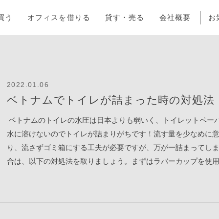
買う
オフィスを借りる
貸す・売る
会社概要
お
2022.01.06
ベトナムでトイレが詰まった時の対処法
ベトナムのトイレの水圧は日本よりも弱いく、トイレットペー
水に溶けないのでトイレが詰まりがちです！流す量を少なめに
り、流さずゴミ箱にする工夫が必要ですが、万が一詰まってし
合は、以下の対処法を取りましょう。まずはラバーカップを使
が詰まった際は、まずは「ラバーカップ」という道具を使って
圧力をキュポキュポかけて見て下さい。1区のコーナンさんにも約1
円で室の良いラバーカップが置いてあります。 水道業者を呼ん
ラバーカップで改善しなければ、水道業者を呼んでトイレの便