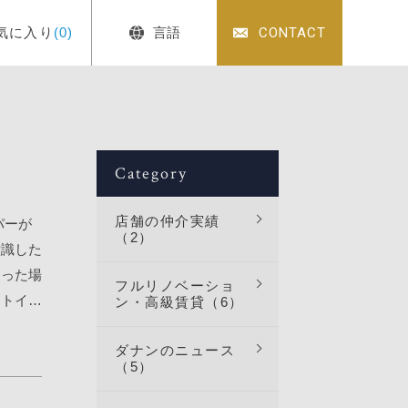
気に入り
(0)
言語
CONTACT
Category
店舗の仲介実績
パーが
（2）
意識した
まった場
フルリノベーショ
用トイレ
ン・高級賃貸（6）
トイレに
ダナンのニュース
,500
（5）
で対処
器を外し