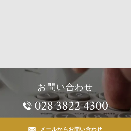
デバイスの下部の電源をオンにします。（使用しない時は必ず
ップ）などで購入できます。【シーリングファン】天井から心
フにして下さい。常にオンにしていると故障の原因になります
を送ってくれます。電気代と節電方法についてはこちらの記事
ートゥースのマークでOKボタンを押します。ブルートゥースマ
さい。[blogcard url="https://n-asset-vietnam.vn/column/p12511/
画面に表示されたら準備完了です。お手持ちのデバイスの設定
ムのエアコンメーカー一覧日本人としては、日本メーカーのエ
ルートゥースを繋げましょう。デフォルトのパスワードは0000
方が安心できると思います。参考までに、ベトナムでよく見か
ています。接続後、デバイスで音楽を再生すれば、天井のスピ
コンのメーカーを記載します。◆日本のメーカーMITSUBISHI
ら音楽が流れます。複数の機器の同時接続はできません。別の
ELECTRICDAIKINSHARPPANASONICTOSHIBAAQUAHITAC
続されていると、一方が接続できません。Bluetooth接続ができ
のメーカーTCLGREEMidea◆韓国のメーカーSAMSUNGLG◆
は、一度お手元の機器の電源をリセットすると直る事がありま
ーカーCasper◆ベトナムのメーカーReetachNagakawaAlaskaFuni
ワールームの水漏れとお湯が出るまでの時間給湯器が地下にあ
ヌアセットではベトナムに住む方に向けて、最新のお部屋情報
階のお部屋はお湯が出るまでに少し時間が掛かります。玄関や
お問い合わせ
生活情報を発信しています。ベトナム住みます芸人ダブルウィ
ムの人感式の照明デフォルトは人感式になっています。人感式
んとベトナムの物件をご紹介するYoutubeチャンネルも行ってい
028 3822 4300
い場合は、手動に変更できます。 エヌアセットではベトナムに
ベトナム・ホーチミンの不動産（売買・賃貸・管理）情報はエ
に向けて、最新のお部屋情報や有益な生活情報を発信していま
トベトナムまでお気軽にお問合せ下さい。
ナム住みます芸人のダブルウィッシュさんとベトナムの物件を
るYoutubeチャンネルも行っています。https://youtu.be/LePBYiKK
メールからお問い合わせ