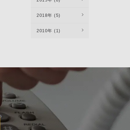
電源をオ
地より風
。）ブル
をご覧下
2018年 (5)
ークが
"]ベトナ
画面でブ
2010年 (1)
アコンの
になっ
けるエア
ーカーか
機器が接
HI◆中国
ない時
タイのメ
す。シャ
ki エ
り、高層
や有益な
バスルー
ッシュさ
が煩わし
ます。
住む方
ヌアセッ
す。ベト
ご紹介す
2sIベ