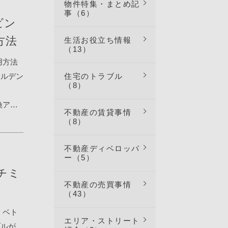
物件特集・まとめ記
 VND
事（6）
（ビン
。
方法
生活お役立ち情報
（13）
用方法
ールデン
住宅のトラブル
（8）
交換アラ
不動産の賃貸事情
う。単三
（8）
ドして
パスワー
不動産ディベロッパ
ー（5）
証すると
チミ
しま
不動産の売買事情
.Add
（43）
かざし
、ベト
で、番号
エリア・ストリート
ブルが