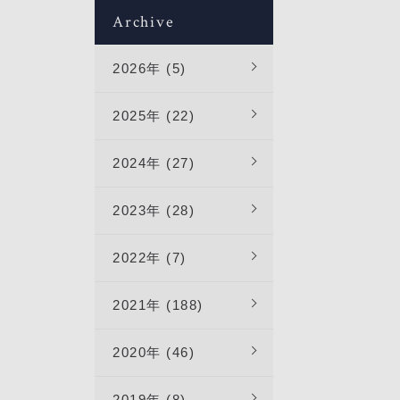
コンの吐
Archive
丁寧に対
下ろす必
格子に結
利用しま
季の天気
場合は、
2026年 (5)
清掃業者
し工事日
は、こち
ご相談く
も？雨で
のトラブ
2025年 (22)
お部屋
っている
により発
ドミニ
ニーに水
ありま
2024年 (27)
の能力が
あり、水
水漏れが
を行い、
スが考え
がロビー
2023年 (28)
見時にリ
にしてい
ホンで訪
入居後に
連絡を取
2022年 (7)
音を鳴ら
夫扇風機
ーターボ
行き渡り
2021年 (188)
層のボタ
す。シー
人以外
コンの電
2020年 (46)
カーデバ
オススメ
います。
グルマ
2019年 (8)