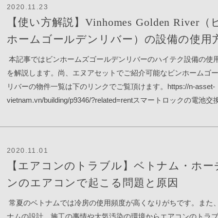
2020.11.23
て詰まったトイレットペーパーを取り出します。費用は1,500,000
【使い方解説】Vinhomes Golden River
~ 2,000,000 VND掛かります。2時間程度作業時間が掛かります
ホームゴールデンリバー）の設備の使用
本記事ではビンホームズゴールデンリバーのハイテク設備の使
を解説します。尚、エヌアセットでご紹介可能なビンホームゴ
リバーの物件一覧は下のリンクでご覧頂けます。https://n-asset-
vietnam.vn/building/p9346/?related=rentスマートロックの電池
ームが鳴ったり、反応が悪くなった場合は電池交換をしましょ
電池4本が必要です。お部屋側からスマートロックの蓋をスライ
外したら、電池交換を行います。スマートロックの指紋登録と
2020.11.01
ド変更1.編集画面に移動「MENU」ボタンを押して、指紋を認
【エアコンのトラブル】ベトナム・ホー
編集画面へ変わります。2.指紋の登録「1.System Setting」を押
ンのエアコンで起こる問題と原因
す。「1.Add User」を押します。「1.Add Admin FP」もしくは「2
User FP」を押します。登録したい指紋を赤く光った箇所に2回
常夏のベトナムでは冷房の使用頻度が高くなりがちです。また
て登録完了です。ユーザーネームをつけるように指定されるの
ナムの設計、施工の事情や大気汚染の環境からエアコンのトラ